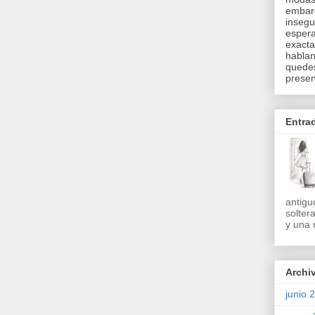
embarg
insegu
espera
exacta
hablan
quedes
presen
Entra
antigu
solter
y una 
Archi
junio 