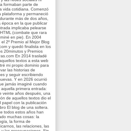
ra formaban parte de
a vida cotidiana. Comenzó
a plataforma y permaneció
 durante más de dos años,
 época en la que publicar
trada implicaba pelearse
 HTML (combate que rara
rminé en pie). En 2004
 el 2º Premio al Mejor Blog
com y quedó finalista en los
s 20minutos y Premios
ras.com En 2014 trasladé
aquellos textos a esta web
stré mi propio dominio para
var las historias de
es y seguir escribiendo
nuevas. Y en 2026 ocurrió
ue jamás imaginé cuando
í aquella primera entrada:
 veinte años después, una
ión de aquellos textos dio el
al papel con la publicación
ibro El blog de una soltera.
e todos estos años han
ado muchas cosas: la
ogía, la forma de
carnos, las relaciones, las
y las preocupaciones. Sin