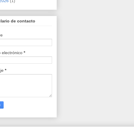
2026
(1)
lario de contacto
re
 electrónico
*
je
*