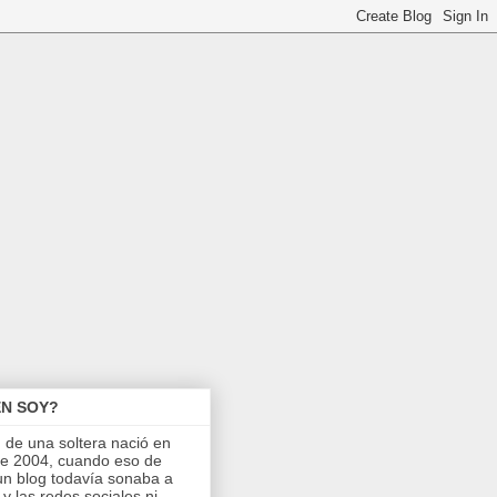
EN SOY?
g de una soltera nació en
de 2004, cuando eso de
un blog todavía sonaba a
 y las redes sociales ni