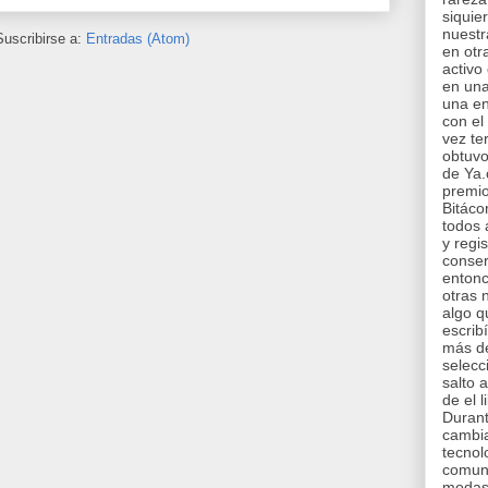
siquie
nuestr
Suscribirse a:
Entradas (Atom)
en otr
activo
en una
una en
con el
vez te
obtuvo
de Ya.
premio
Bitáco
todos 
y regi
conser
entonc
otras 
algo q
escrib
más de
selecc
salto 
de el l
Durant
cambi
tecnol
comuni
modas 